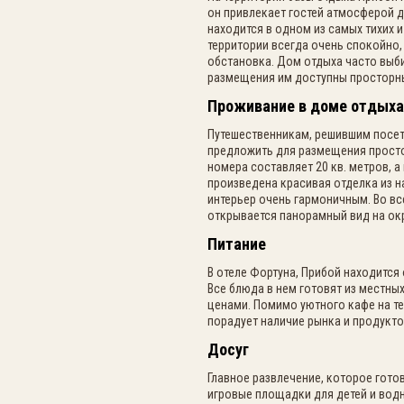
он привлекает гостей атмосферой д
находится в одном из самых тихих и
территории всегда очень спокойно
обстановка. Дом отдыха часто выби
размещения им доступны просторн
Проживание в доме отдыха
Путешественникам, решившим посе
предложить для размещения просто
номера составляет 20 кв. метров, 
произведена красивая отделка из н
интерьер очень гармоничным. Во вс
открывается панорамный вид на ок
Питание
В отеле Фортуна, Прибой находитс
Все блюда в нем готовят из местны
ценами. Помимо уютного кафе на те
порадует наличие рынка и продукт
Досуг
Главное развлечение, которое гот
игровые площадки для детей и вод