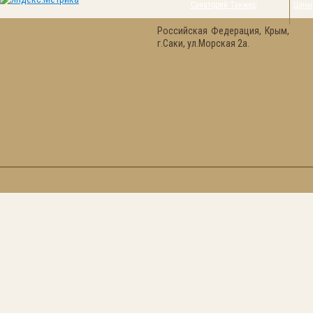
Санаторий Танжер
Цены
Российская Федерация, Крым,
г.Саки, ул.Морская 2а.