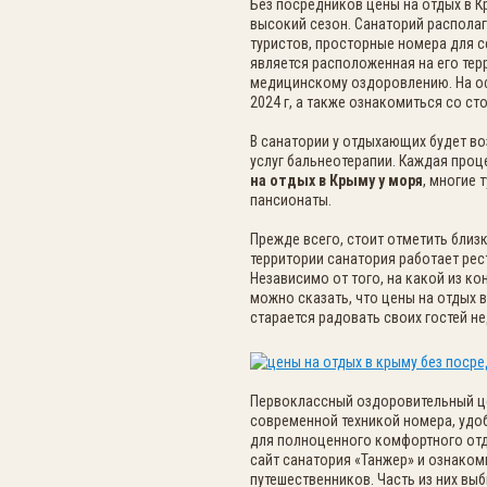
Без посредников цены на отдых в 
высокий сезон. Санаторий распола
туристов, просторные номера для 
является расположенная на его тер
медицинскому оздоровлению. На оф
2024 г, а также ознакомиться со 
В санатории у отдыхающих будет в
услуг бальнеотерапии. Каждая про
на отдых в Крыму у моря
, многие 
пансионаты.
Прежде всего, стоит отметить близ
территории санатория работает рес
Независимо от того, на какой из к
можно сказать, что цены на отдых 
старается радовать своих гостей 
Первоклассный оздоровительный ц
современной техникой номера, удоб
для полноценного комфортного отды
сайт санатория «Танжер» и ознаком
путешественников. Часть из них вы