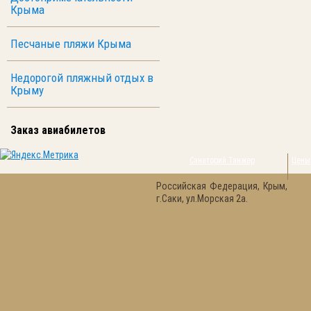
Крыма
Песчаные пляжи Крыма
Недорогой пляжный отдых в
Крыму
Заказ авиабилетов
Санаторий Танжер
Цены
Российская Федерация, Крым,
г.Саки, ул.Морская 2а.