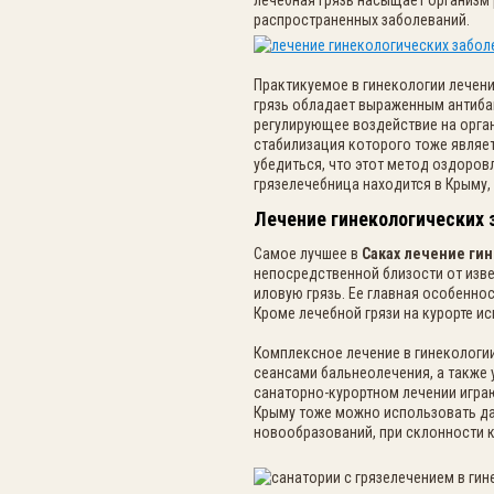
лечебная грязь насыщает организм
распространенных заболеваний.
Практикуемое в гинекологии лечени
грязь обладает выраженным антиб
регулирующее воздействие на орга
стабилизация которого тоже являет
убедиться, что этот метод оздоров
грязелечебница находится в Крыму, 
Лечение гинекологических 
Самое лучшее в
Саках лечение ги
непосредственной близости от изве
иловую грязь. Ее главная особенно
Кроме лечебной грязи на курорте и
Комплексное лечение в гинекологии
сеансами бальнеолечения, а также 
санаторно-курортном лечении играю
Крыму тоже можно использовать да
новообразований, при склонности 