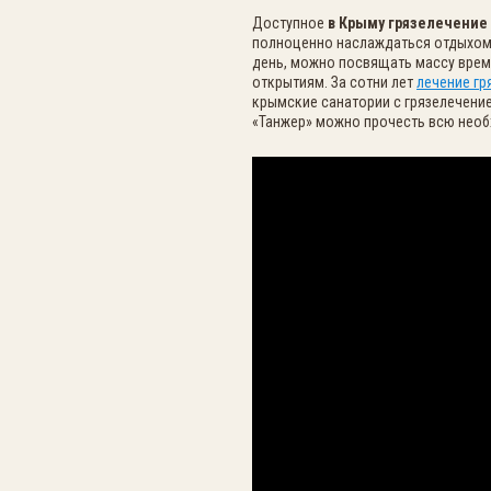
Доступное
в Крыму грязелечение
полноценно наслаждаться отдыхом 
день, можно посвящать массу врем
открытиям. За сотни лет
лечение гр
крымские санатории с грязелечение
«Танжер» можно прочесть всю нео