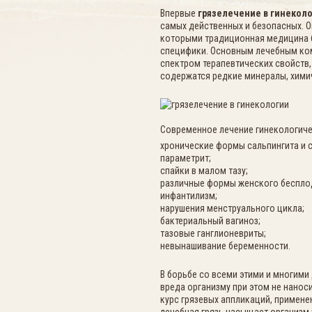
Впервые
грязелечение в гинекол
самых действенных и безопасных. О
которыми традиционная медицина б
специфики. Основным лечебным ком
спектром терапевтических свойств,
содержатся редкие минералы, хими
Современное лечение гинекологиче
хронические формы сальпингита и 
параметрит;
спайки в малом тазу;
различные формы женского беспло
инфантилизм;
нарушения менструального цикла;
бактериальный вагиноз;
тазовые ганглионевриты;
невынашивание беременности.
В борьбе со всеми этими и многими
вреда организму при этом не нанос
курс грязевых аппликаций, примене