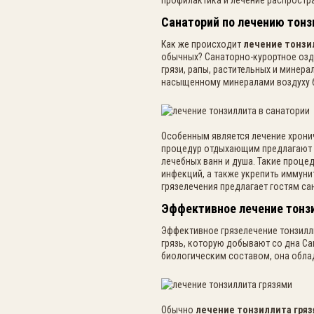
профилактика и лечение распростр
Санаторий по лечению тонз
Как же происходит
лечение тонзи
обычных? Санаторно-курортное озд
грязи, рапы, растительных и минер
насыщенному минералами воздуху б
Особенным является лечение хронич
процедур отдыхающим предлагают о
лечебных ванн и душа. Такие проце
инфекций, а также укрепить иммун
грязелечения предлагает гостям са
Эффективное лечение тонз
Эффективное грязелечение тонзилли
грязь, которую добывают со дна С
биологическим составом, она обл
Обычно
лечение тонзиллита гря