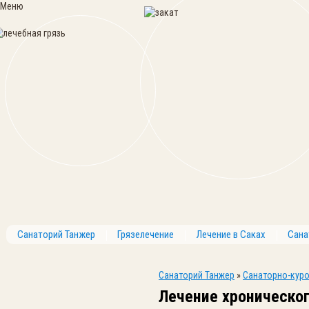
Меню
Санаторий Танжер
Грязелечение
Лечение в Саках
Сана
Санаторий Танжер
»
Санаторно-куро
Лечение хроническог