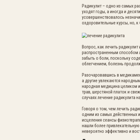
Радикулит – одно из самых ра
уходят годы, а иногда и деся
усовершенствовалось незначи
оздоровительные курсы, но, к
Вопрос, как лечить радикулит
распространенным способом л
забыть о боли, поскольку со
облегчением, болезнь продолж
Разочаровавшись в медикамен
а другие увлекаются народны
народная медицина целиком и
трав, шерстяной платок и све
случаях лечение радикулита 
Говоря о том, чем лечить рад
одним из самых действенных и
исцеления сеансы физиотерапи
нашли более привлекательную 
невероятно эффективно и вос