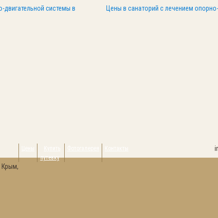
о-двигательной системы в
Цены в санаторий с лечением опорно
i
Цены
Купить
Фотогалерея
Контакты
путевку
 Крым,