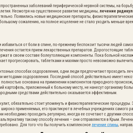
спространенных заболеваний периферической нервной системы, на борьб
тилетия. Несмотря на существенное развитие медицины,
лечение радику
тельно. Появились новые медицинские препараты, физиотерапевтически
 большому сожалению, на полное исцеление не стало уходить меньше вре
 и избавиться от боли в спине, по-прежнему беспокоит тысячи людей само
ечения остается прием лекарственных препаратов. Дорогостоящие табл
держат в своем составе болеутоляющие компоненты. Пока больной насл
ает прогрессировать, таблетками и мазями просто невозможно вылечить
тозных способах оздоровления, одни люди предпочитают проходить лече
ми методами оздоровления. Последний способ действительно имеет нек
 полностью основана на применении компонентов природного происхожд
жий картофель, приложенный к больному месту, не нанесут организму боль
народными средствами действительно оказывается эффективным.
икулит, обязательно стоит упомянуть и физиотерапевтические процедуры. 
 широко применяемых, его практикуют в лечебных учреждениях самого ра
и необходимо проходить регулярно, иногда ее сочетают с другими спос
альтернативу такому способу лечения – они отправляются в Крым. Лечен
требовано. Для того что бы получить комплексное
лечение спины
, напра