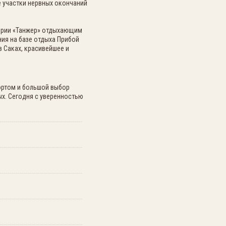
 участки нервных окончаний
тории «Танжер» отдыхающим
ния на базе отдыха Прибой
 Саках, красивейшее и
ортом и большой выбор
х. Сегодня с уверенностью