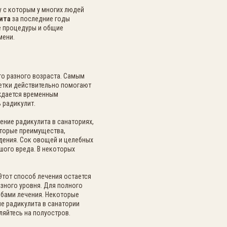
у с которым у многих людей
лита
за последние годы
е процедуры и общие
мени.
го разного возраста. Самым
етки действительно помогают
аждается временным
 радикулит.
ние радикулита в санаториях,
оторые преимущества,
ения. Сок овощей и целебных
шого вреда. В некоторых
Этот способ лечения остается
зного уровня. Для полного
обами лечения. Некоторые
ие радикулита в санатории
вляйтесь на полуостров.