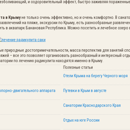
езболивающий, и оздоровительный эффект, быстро заживляя пораженные
та в Крыму
не только очень эффективно, но и очень комфортно. В сана
азвлечений на пляже, экскурсии по Крыму, есть разнообразные развлече
ть в аквапарк Банановая Республика. Можно посетить и лечебное озеро в
ные природные достопримечательности, масса перспектив для занятий сп
жей – все это позволяет организовать разнообразный и интересный отды
натории по лечению радикулита находятся именно в Крыму.
Полезные статьи
Отели Крыма на берегу Черного моря
опорно-двигательного аппарата
Путевки в Крым в августе
Санатории Краснодарского Края
Отдых на юге России