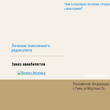
Чем популярно лечение опорн
санаториях?
Лечение поясничного
радикулита
Заказ авиабилетов
Санаторий Танжер
Российская Федерация,
г.Саки, ул.Морская 2а.