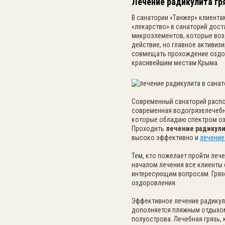
Лечение радикулита гр
В санатории «Танжер» клиента
«лекарство» в санаторий дост
микроэлементов, которые воз
действие, но главное активиз
совмещать прохождение оздор
красивейшим местам Крыма.
Современный санаторий распо
современная водогрязелечебн
которые обладаю спектром оз
Проходить
лечение радикули
высоко эффективно и
лечение
Тем, кто пожелает пройти леч
началом лечения все клиенты
интересующим вопросам. Гряз
оздоровления.
Эффективное лечение радикули
дополняется пляжным отдыхом
полуострова. Лечебная грязь,