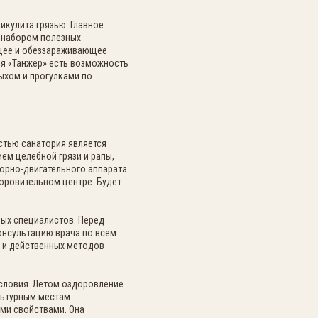
икулита грязью. Главное
м набором полезных
ющее и обеззараживающее
ия «Танжер» есть возможность
хом и прогулками по
стью санатория является
ем целебной грязи и рапы,
орно-двигательного аппарата.
оровительном центре. Будет
ных специалистов. Перед
онсультацию врача по всем
х и действенных методов
условия. Летом оздоровление
льтурным местам
ыми свойствами. Она