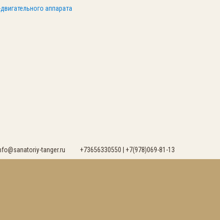
-двигательного аппарата
nfo@sanatoriy-tanger.ru
+73656330550 | +7(978)069-81-13