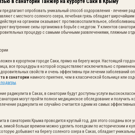
язью в санатории Танжер на курорте Саки в Крыму
м предлагают опробовать уникальный способ оздоровления - лечение рад
авляют с местного соленого озера, лечебная грязь обладает широчайши
действуя на организм оказывают: противовоспалительное, обезболива
ируют внутренние силы организма в борьбе с недугом. У клиентов санатор
овительных процедур с самыми обычными развлечениями, пляжным отды
ложен в курортном городе Саки, прямо на берегу моря. Настоящей гордо
ица, все процедуры в которой осуществляют исключительно с применени
доровительных свойств и очень эффективны при лечении заболеваний оп
та в санатории
намного приятнее, чем в классической больнице или озд
 подагры
.
ение радикулита в Саках, в санатории будут доступны услуги высококласс
 санатория могут пройти полное медицинское обследование и получить к
елечение радикулита не случайно считается одним из самых эффективны
та в санаториях Крыма проводится круглый год, для этого созданы все 
, зимой больше времени можно уделить поездкам по историческим и ку
 которую добывают на берегу соленого озера в Саках, обладает уникальн