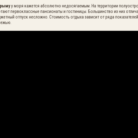
Крыму
у моря кажется абсолютно недосягаемым. На территории полуостр
отают первоклассные пансионаты и гостиницы. Большинство из них отли
джетный отпуск несложно. Стоимость отдыха зависит от ряда показателей
режью.