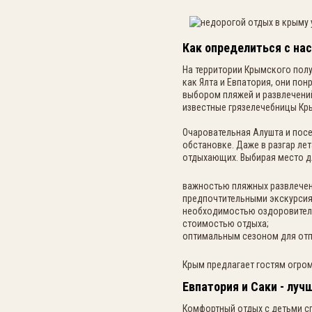
Как определиться с на
На территории Крымского полу
как Ялта и Евпатория, они п
выбором пляжей и развлечени
известные грязелечебницы Кры
Очаровательная Алушта и пос
обстановке. Даже в разгар ле
отдыхающих. Выбирая место дл
важностью пляжных развлечен
предпочтительными экскурсия
необходимостью оздоровител
стоимостью отдыха;
оптимальным сезоном для отп
Крым предлагает гостям огро
Евпатория и Саки - лу
Комфортный отдых с детьми сп