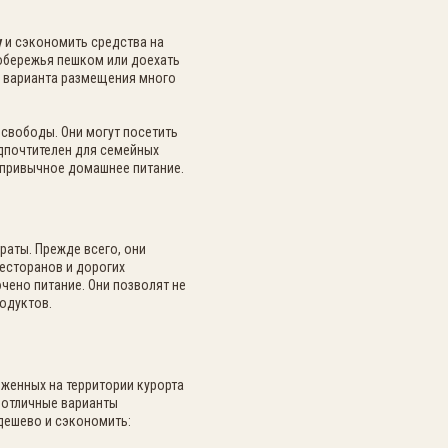
у
и сэкономить средства на
обережья пешком или доехать
о варианта размещения много
свободы. Они могут посетить
едпочтителен для семейных
и привычное домашнее питание.
раты. Прежде всего, они
есторанов и дорогих
чено питание. Они позволят не
одуктов.
женных на территории курорта
 отличные варианты
дешево и сэкономить: