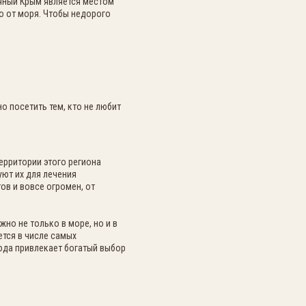
очный Крым является местом
ко от моря. Чтобы недорого
о посетить тем, кто не любит
ерритории этого региона
ют их для лечения
ов и вовсе огромен, от
но не только в море, но и в
ется в числе самых
юда привлекает богатый выбор