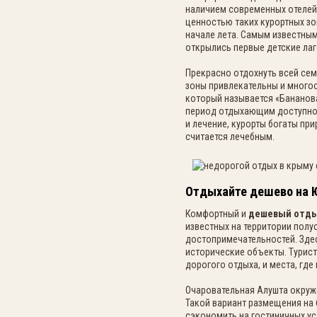
наличием современных отелей
ценностью таких курортных з
начале лета. Самым известным
открылись первые детские лаг
Прекрасно отдохнуть всей сем
зоны привлекательны и многоо
который называется «Бананова
период отдыхающим доступно 
и лечение, курорты богаты пр
считается лечебным.
Отдыхайте дешево на 
Комфортный и
дешевый отды
известных на территории полу
достопримечательностей. Зде
исторические объекты. Турист
дорогого отдыха, и места, гд
Очаровательная Алушта окруж
Такой вариант размещения на 
сэкономить на гостиничных ус