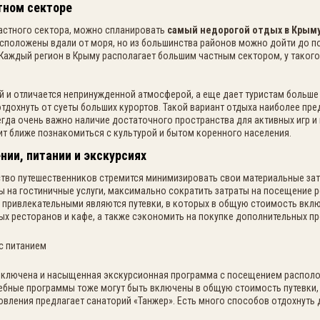
тном секторе
астного сектора, можно спланировать
самый недорогой отдых в Крым
асположены вдали от моря, но из большинства районов можно дойти до п
Каждый регион в Крыму располагает большим частным сектором, у таког
 и отличается непринужденной атмосферой, а еще дает туристам больше 
тдохнуть от суеты больших курортов. Такой вариант отдыха наиболее пр
егда очень важно наличие достаточного пространства для активных игр 
ит ближе познакомиться с культурой и бытом коренного населения.
нии, питании и экскурсиях
тво путешественников стремится минимизировать свои материальные зат
 на гостиничные услуги, максимально сократить затраты на посещение р
 привлекательными являются путевки, в которых в общую стоимость вклю
ых ресторанов и кафе, а также сэкономить на покупке дополнительных пр
т включена и насыщенная экскурсионная программа с посещением располо
ебные программы тоже могут быть включены в общую стоимость путевки,
овления предлагает санаторий «Танжер».
Есть много способов отдохнуть 