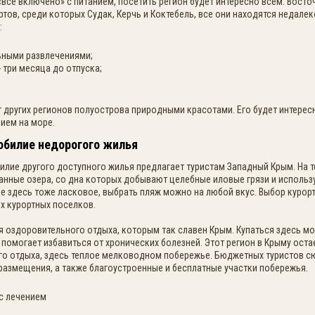
«все включено» с питанием, посетить регион будет интересно всем. Вост
тов, среди которых Судак, Керчь и Коктебель, все они находятся недале
:
ьными развлечениями;
 три месяца до отпуска;
 других регионов полуострова природными красотами. Его будет интересн
нием на море.
обилие недорогого жилья
лие другого доступного жилья предлагает туристам Западный Крым. На т
нные озера, со дна которых добывают целебные иловые грязи и использу
е здесь тоже ласковое, выбрать пляж можно на любой вкус. Выбор курорт
х курортных поселков.
 оздоровительного отдыха, которым так славен Крым. Купаться здесь мож
 помогает избавиться от хронических болезней. Этот регион в Крыму оста
го отдыха, здесь теплое мелководном побережье. Бюджетных туристов с
размещения, а также благоустроенные и бесплатные участки побережья.