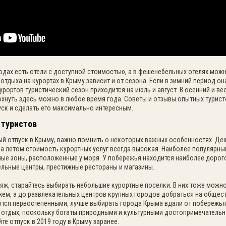
одах есть отели с доступной стоимостью, а в фешенебельных отелях мож
отдыха на курортах в Крыму зависит и от сезона
. Если в зимний период о
урортов туристический сезон приходится на июль и август. В осенний и в
охнуть здесь можно в любое время года. Советы и отзывы опытных турис
уск и сделать его максимально интересным.
 туристов
й отпуск в Крыму, важно помнить о некоторых важных особенностях. Де
 а летом стоимость курортных услуг всегда высокая. Наиболее популярны
ные зоны, расположенные у моря. У побережья находится наиболее дорог
ельные центры, престижные рестораны и магазины.
яж, старайтесь выбирать небольшие курортные поселки. В них тоже мож
ем, а до развлекательных центров крупных городов добраться на общест
тся первостепенными, лучше выбирать города Крыма вдали от побережья
 отдых, поскольку богаты природными и культурными достопримечательно
те отпуск в 2019 году в Крыму заранее.