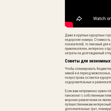
Даже в крупных курортных гор
недорогие номера.
Стоимость 
показателей, то пиковый для к
привлекателен, интересно отд
затраты на долгожданный отп
Советы для экономных
Чтобы спланировать бюджетны
зимой и в период межсезонья,
полуострова остаются курорт
оздоровительные и развлекат
Если вам непременно нужен пл
пансионат с собственным пляж
морские развлечения не являю
путешественникам интересный
дополнительных трат, планируй