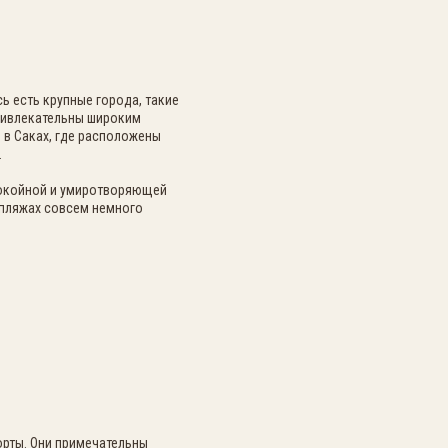
ь есть крупные города, такие
привлекательны широким
 в Саках, где расположены
.
спокойной и умиротворяющей
 пляжах совсем немного
орты. Они примечательны