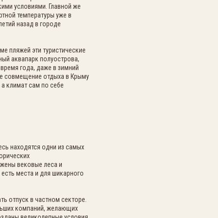
ими условиями. Главной же
ртной температуры уже в
етий назад в городе
оме пляжей эти туристические
ный аквапарк полуострова,
время года, даже в зимний
ое совмещение отдыха в Крыму
 а климат сам по себе
сь находятся одни из самых
торических
жены вековые леса и
 есть места и для шикарного
ь отпуск в частном секторе.
ольших компаний, желающих
созданы великолепные условия