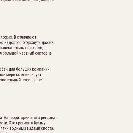
ложно. В отличие от
о недорого отдохнуть даже в
азвлекательных центров,
я большой частный сектор, в
обен для больших компаний.
ной мере компенсирует
ровательный поселок не
. На территории этого региона
сти. Этот регион в Крыму
нятий водными видами спорта.