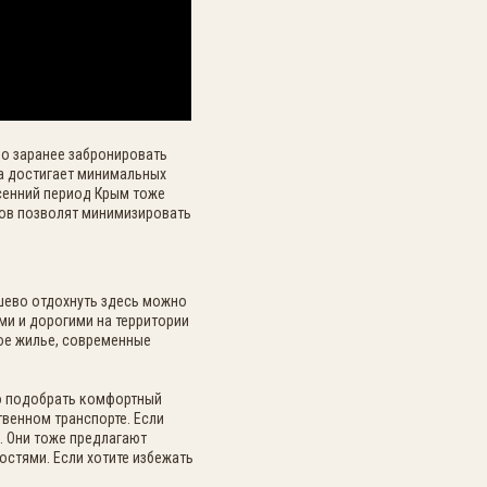
но заранее забронировать
на достигает минимальных
есенний период Крым тоже
тов позволят минимизировать
шево отдохнуть здесь можно
ми и дорогими на территории
ое жилье, современные
но подобрать комфортный
венном транспорте. Если
. Они тоже предлагают
стями. Если хотите избежать