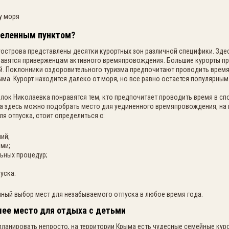
селенным пунктом?
острова представлены десятки курортных зон различной специфики. Здес
онравятся приверженцам активного времяпровождения. Большие курорты 
й. Поклонники оздоровительного туризма предпочитают проводить время
ма. Курорт находится далеко от моря, но все равно остается популярным
елок Николаевка понравятся тем, кто предпочитает проводить время в 
та здесь можно подобрать место для уединенного времяпровождения, на
я отпуска, стоит определиться с:
ий;
ми;
ьных процедур;
уска.
мный выбор мест для незабываемого отпуска в любое время года.
чшее место для отдыха с детьми
ланировать непросто, на территории Крыма есть чудесные семейные кур