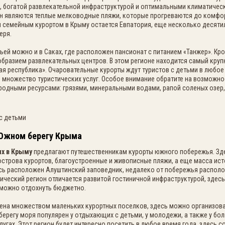
, богатой развлекательной инфраструктурой и оптимальными климатическ
он являются теплые мелководные пляжи, которые прогреваются до комфо
 семейным курортом в Крыму остается Евпатория, еще несколько десятил
еря.
ьей можно и в Саках, где расположен пансионат с питанием «Танжер». Кр
бразием развлекательных центров. В этом регионе находится самый круп
я республика». Очаровательные курорты ждут туристов с детьми в любое 
множество туристических услуг. Особое внимание обратите на возможн
иродными ресурсами: грязями, минеральными водами, рапой соленых озер,
Южном берегу Крыма
х в Крыму
предлагают путешественникам курорты южного побережья. Зде
острова курортов, благоустроенные и живописные пляжи, а еще масса ис
сь расположен Алуштинский заповедник, недалеко от побережья располо
ический регион отличается развитой гостиничной инфраструктурой, здесь
е можно отдохнуть бюджетно.
ена множеством маленьких курортных поселков, здесь можно организоват
берегу моря популярен у отдыхающих с детьми, у молодежи, а также у б
лугах. Этот регион будет интересно посетить в любое время года, здесь 