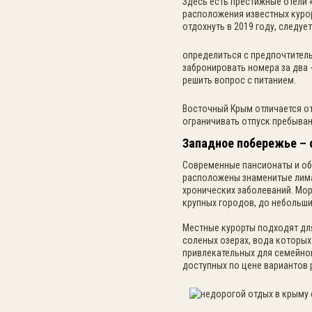
Здесь есть престижные отели 
расположения известных курор
отдохнуть в 2019 году, следует
определиться с предпочтител
забронировать номера за два -
решить вопрос с питанием.
Восточный Крым отличается от
ограничивать отпуск пребыва
Западное побережье – 
Современные пансионаты и оби
расположены знаменитые лима
хронических заболеваний. Мор
крупных городов, до небольши
Местные курорты подходят для
соленых озерах, вода которых
привлекательных для семейно
доступных по цене вариантов 