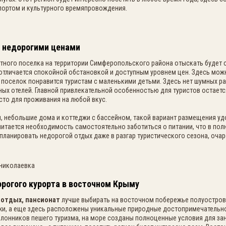
спортом и культурного времяпровождения.
с недорогими ценами
тного поселка на территории Симферопольского района отыскать будет с
 отличается спокойной обстановкой и доступным уровнем цен.
Здесь можн
, поселок понравится туристам с маленькими детьми. Здесь нет шумных р
ых отелей. Главной привлекательной особенностью для туристов остаетс
то для проживания на любой вкус.
, небольшие дома и коттеджи с бассейном, такой вариант размещения уд
итается необходимость самостоятельно заботиться о питании, что в пол
планировать недорогой отдых даже в разгар туристического сезона, оча
рогого курорта в восточном Крыму
 отдых, пансионат
лучше выбирать на восточном побережье полуострова
жи, а еще здесь расположены уникальные природные достопримечательно
клонников пешего туризма, на море созданы полноценные условия для за