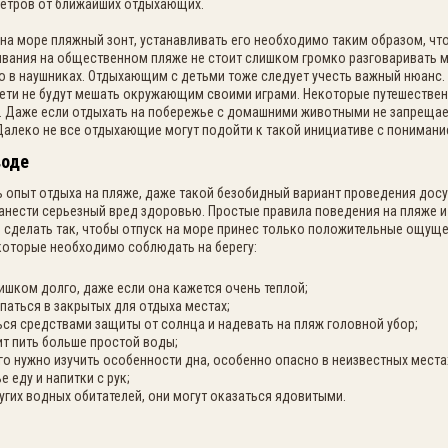
метров от ближайших отдыхающих.
й на море пляжный зонт, устанавливать его необходимо таким образом, чт
вания на общественном пляже не стоит слишком громко разговаривать ме
о в наушниках. Отдыхающим с детьми тоже следует учесть важный нюанс.
дети не будут мешать окружающим своими играми. Некоторые путешествен
Даже если отдыхать на побережье с домашними животными не запрещаетс
 Далеко не все отдыхающие могут подойти к такой инициативе с пониман
воде
ть опыт отдыха на пляже, даже такой безобидный вариант проведения дос
нести серьезный вред здоровью. Простые правила поведения на пляже и
 сделать так, чтобы отпуск на море принес только положительные ощущен
которые необходимо соблюдать на берегу:
лишком долго, даже если она кажется очень теплой;
упаться в закрытых для отдыха местах;
ся средствами защиты от солнца и надевать на пляж головной убор;
ит пить больше простой воды;
о нужно изучить особенности дна, особенно опасно в неизвестных места
 еду и напитки с рук;
ругих водных обитателей, они могут оказаться ядовитыми.