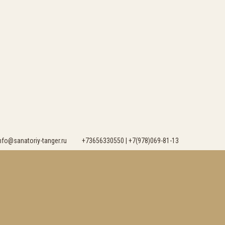
nfo@sanatoriy-tanger.ru
+73656330550 | +7(978)069-81-13