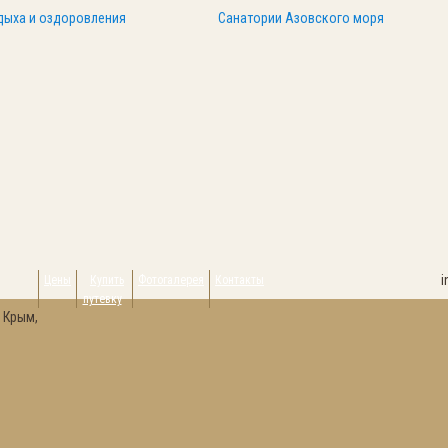
дыха и оздоровления
Санатории Азовского моря
i
Цены
Купить
Фотогалерея
Контакты
путевку
 Крым,