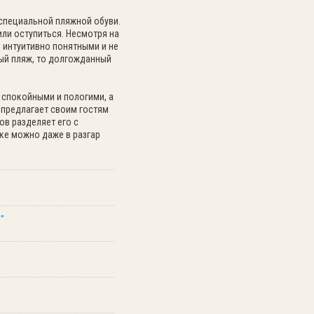
 специальной пляжной обуви.
или оступиться. Несмотря на
я интуитивно понятными и не
ый пляж, то долгожданный
 спокойными и пологими, а
 предлагает своим гостям
ов разделяет его с
ке можно даже в разгар
"