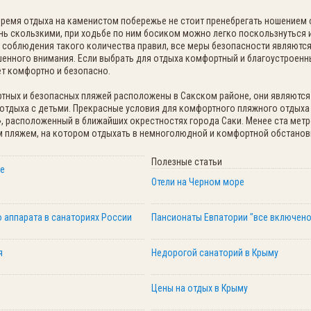
 время отдыха на каменистом побережье не стоит пренебрегать ношением
ень скользкими, при ходьбе по ним босиком можно легко поскользнуться 
ет соблюдения такого количества правил, все меры безопасности являютс
енного внимания. Если выбрать для отдыха комфортный и благоустроенн
т комфортно и безопасно.
тных и безопасных пляжей расположены в Сакском районе, они являются
отдыха с детьми. Прекрасные условия для комфортного пляжного отдыха
, расположенный в ближайших окрестностях города Саки. Менее ста метр
 пляжем, на котором отдыхать в немноголюдной и комфортной обстанов
Полезные статьи
ре
Отели на Черном море
 аппарата в санаториях России
Пансионаты Евпатории "все включено
я
Недорогой санаторий в Крыму
Цены на отдых в Крыму