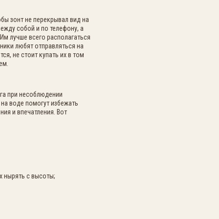
обы зонт не перекрывал вид на
жду собой и по телефону, а
 Им лучше всего располагаться
ники любят отправляться на
я, не стоит купать их в том
ием.
уга при несоблюдении
 на воде помогут избежать
ия и впечатления. Вот
х нырять с высоты;