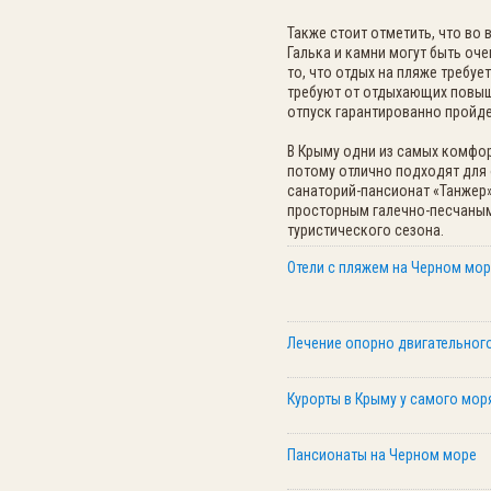
Также стоит отметить, что во
Галька и камни могут быть оч
то, что отдых на пляже требу
требуют от отдыхающих повыш
отпуск гарантированно пройде
В Крыму одни из самых комфор
потому отлично подходят для 
санаторий-пансионат «Танжер»
просторным галечно-песчаным
туристического сезона.
Отели с пляжем на Черном мо
Лечение опорно двигательного
Курорты в Крыму у самого мор
Пансионаты на Черном море