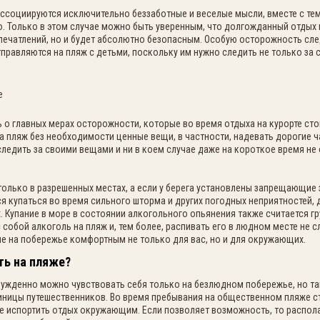
ссоциируются исключительно беззаботные и веселые мысли, вместе с тем
. Только в этом случае можно быть уверенным, что долгожданный отдых 
печатлений, но и будет абсолютно безопасным. Особую осторожность сле
правляются на пляж с детьми, поскольку им нужно следить не только за
ь о главных мерах осторожности, которые во время отдыха на курорте с
 на пляж без необходимости ценные вещи, в частности, надевать дорогие 
следить за своими вещами и ни в коем случае даже на короткое время не
олько в разрешенных местах, а если у берега установлены запрещающие з
ся купаться во время сильного шторма и других погодных неприятностей, 
ах. Купание в море в состоянии алкогольного опьянения также считается 
 собой алкоголь на пляж и, тем более, распивать его в людном месте не с
е на побережье комфортным не только для вас, но и для окружающих.
ть на пляже?
ужденно можно чувствовать себя только на безлюдном побережье, но т
диницы путешественников. Во время пребывания на общественном пляже с
е испортить отдых окружающим. Если позволяет возможность, то распол