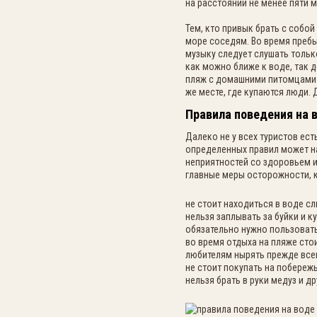
на расстоянии не менее пяти 
Тем, кто привык брать с собо
море соседям. Во время пребы
музыку следует слушать тольк
как можно ближе к воде, так 
пляж с домашними питомцами. 
же месте, где купаются люди.
Правила поведения на 
Далеко не у всех туристов ес
определенных правил может на
неприятностей со здоровьем и
главные меры осторожности, 
не стоит находиться в воде с
нельзя заплывать за буйки и к
обязательно нужно пользовать
во время отдыха на пляже сто
любителям нырять прежде всег
не стоит покупать на побережье
нельзя брать в руки медуз и д