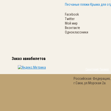
Песчаные пляжи Крыма для от
Facebook
Twitter
Мой мир
Вконтакте
Одноклассники
Заказ авиабилетов
Санаторий Танжер
Российская Федерация,
г.Саки, ул.Морская 2а.