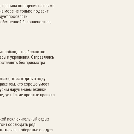
, правила поведения на пляже
на море не только подарит
дует проявлять
 собственной безопасностью,
тоит соблюдать абсолютно
часы и украшения. Отправляясь
 оставлять без присмотра
наки, то заходить в воду
даже тем, кто хорошо умеет
грубым нарушением техники
ледует. Такие простые правила
акой исключительный отдых
тоит соблюдать ряд
агаться на побережье следует