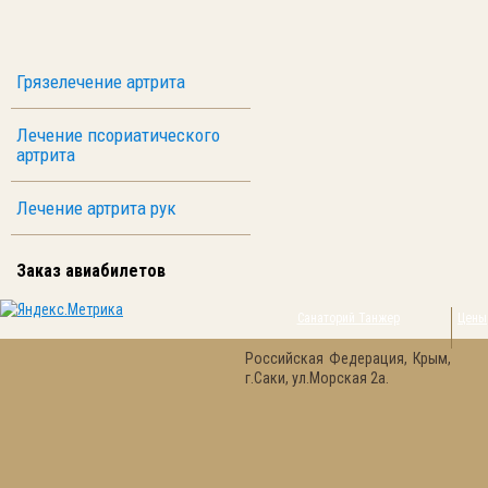
Грязелечение артрита
Лечение псориатического
артрита
Лечение артрита рук
Заказ авиабилетов
Санаторий Танжер
Цены
Российская Федерация, Крым,
г.Саки, ул.Морская 2а.