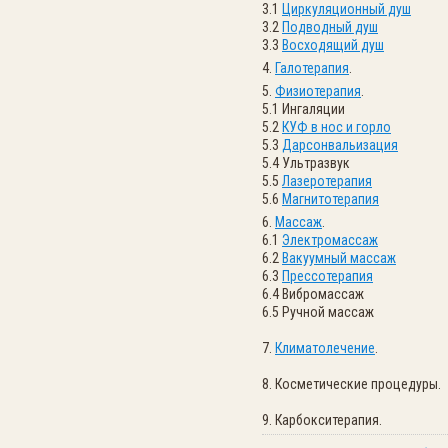
3.1
Циркуляционный душ
3.2
Подводный душ
3.3
Восходящий душ
4.
Галотерапия
.
5.
Физиотерапия
.
5.1 Ингаляции
5.2
КУФ в нос и горло
5.3
Дарсонвальизация
5.4 Ультразвук
5.5
Лазеротерапия
5.6
Магнитотерапия
6.
Массаж
.
6.1
Электромассаж
6.2
Вакуумный массаж
6.3
Прессотерапия
6.4 Вибромассаж
6.5 Ручной массаж
7.
Климатолечение
.
8. Косметические процедуры.
9. Карбокситерапия.