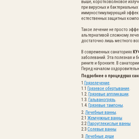
выше, коротковолновое излуч
при вирусных и бактериальных
иммуностимулирующий эффект.
естественных защитных компо
Такое лечение не просто эффе
альтернативой сложному лече
достаточно лишь местного во
В современных санаториях
КУ
заболеваний. Эта полезная и 
рините и бронхите. В санатор
Перед началом оздоровительн
Подробнее о процедурах сан
1.
Грязелечение
.
1.1
Грязевое обертывание
.
1.2.
Грязевые аппликации
.
1.3.
Гальваногрязь
.
1.4.
Грязевые тампоны
.
2.
Лечебные ванны
.
2.1
Жемчужные ванны
2.2
Пароуглекислые ванны
2.3
Солевые ванны
3.
Лечебные души