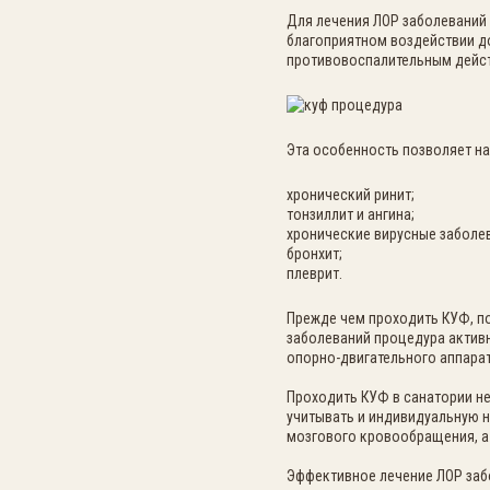
Для лечения ЛОР заболеваний
благоприятном воздействии д
противовоспалительным дейс
Эта особенность позволяет на
хронический ринит;
тонзиллит и ангина;
хронические вирусные заболе
бронхит;
плеврит.
Прежде чем проходить КУФ, по
заболеваний процедура активн
опорно-двигательного аппарат
Проходить КУФ в санатории не
учитывать и индивидуальную 
мозгового кровообращения, а 
Эффективное лечение ЛОР заб