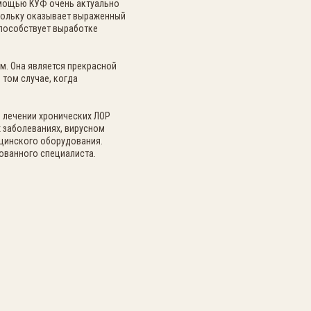
омощью КУФ очень актуально
скольку оказывает выраженный
пособствует выработке
м. Она является прекрасной
том случае, когда
 лечении хронических ЛОР
х заболеваниях, вирусном
ицинского оборудования.
ованного специалиста.