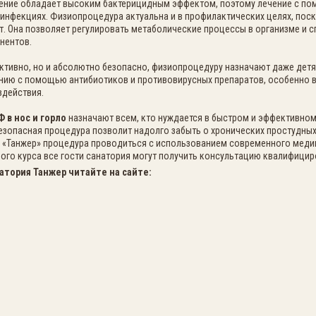
ение обладает высоким бактерицидным эффектом, поэтому лечение с п
 инфекциях. Физиопроцедура актуальна и в профилактических целях, по
 Она позволяет регулировать метаболические процессы в организме и с
нентов.
ктивно, но и абсолютно безопасно, физиопроцедуру назначают даже детя
нию с помощью антибиотиков и противовирусных препаратов, особенно в 
здействия.
Ф в нос и горло
назначают всем, кто нуждается в быстром и эффективном
безопасная процедура позволит надолго забыть о хронических простудны
ии «Танжер» процедура проводиться с использованием современного мед
ого курса все гости санатория могут получить консультацию квалифицир
атория Танжер читайте на сайте: