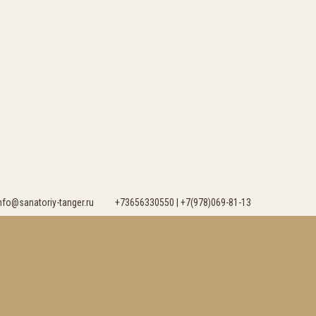
nfo@sanatoriy-tanger.ru
+73656330550 | +7(978)069-81-13