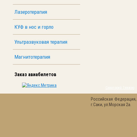
Лазеротерапия
КУФ в нос и горло
Ультразвуковая терапия
Магнитотерапия
Заказ авиабилетов
Санаторий Танжер
Российская Федерация,
г.Саки, ул.Морская 2а.