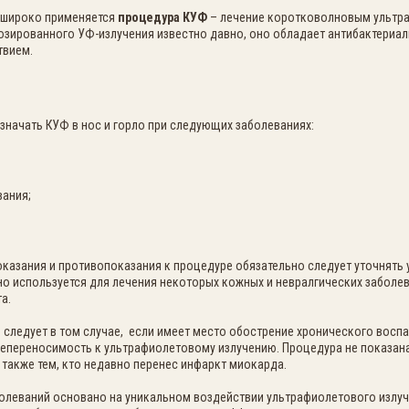
 широко применяется
процедура КУФ
– лечение коротковолновым ультра
озированного УФ-излучения известно давно, оно обладает антибактериа
твием.
значать КУФ в нос и горло при следующих заболеваниях:
вания;
казания и противопоказания к процедуре обязательно следует уточнять
о используется для лечения некоторых кожных и невралгических заболев
а.
 следует в том случае, если имеет место обострение хронического воспа
непереносимость к ультрафиолетовому излучению. Процедура не показана
также тем, кто недавно перенес инфаркт миокарда.
олеваний основано на уникальном воздействии ультрафиолетового излуч